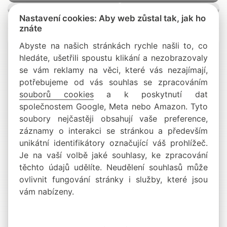
Nastavení cookies: Aby web zůstal tak, jak ho
znáte
Abyste na našich stránkách rychle našli to, co
hledáte, ušetřili spoustu klikání a nezobrazovaly
se vám reklamy na věci, které vás nezajímají,
potřebujeme od vás souhlas se zpracováním
souborů cookies
a k poskytnutí dat
Příslušenství a náhradní díly
společnostem Google, Meta nebo Amazon. Tyto
soubory nejčastěji obsahují vaše preference,
záznamy o interakci se stránkou a především
unikátní identifikátory označující váš prohlížeč.
Příslušenství k výrobkům
Je na vaší volbě jaké souhlasy, ke zpracování
těchto údajů udělíte. Neudělení souhlasů může
Osobní ochranné prostředky
ovlivnit fungování stránky i služby, které jsou
vám nabízeny.
Sekery a lesnické nářadí
Maziva, palivo a plnicí vybavení